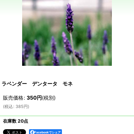
ラベンダー デンタータ モネ
販売価格
:
350
円
(税別)
(
税込
:
385
円
)
在庫数 20点
Facebookでシェア