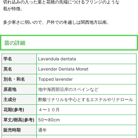
切れ込みの入った葉と花穂の先端につけるフリンジのような
苞が特徴。
多少寒さに弱いので、戸外での冬越しは関西地方以南。
苗の詳細
学名
Lavandula dentata
英名
Lavender Dentata Monet
別名・和名
Topped lavender
原産地
地中海西部沿岸のスペインなど
主成分
酢酸リナリルを中心とするエステルやリナロール
花期(参考)
４〜１０月
草丈/樹高(参考)
50〜80cm
販売時期
通年