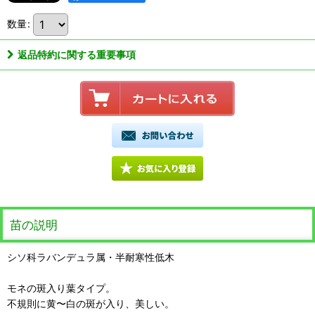
数量
:
返品特約に関する重要事項
苗の説明
シソ科ラバンデュラ属・半耐寒性低木
モネの斑入り葉タイプ。
不規則に黄〜白の斑が入り、美しい。