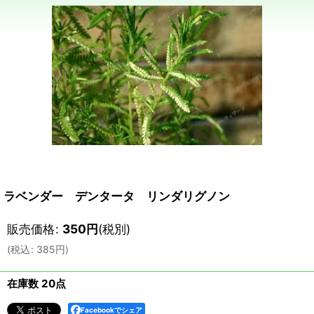
ラベンダー デンタータ リンダリグノン
販売価格
:
350
円
(税別)
(
税込
:
385
円
)
在庫数 20点
Facebookでシェア