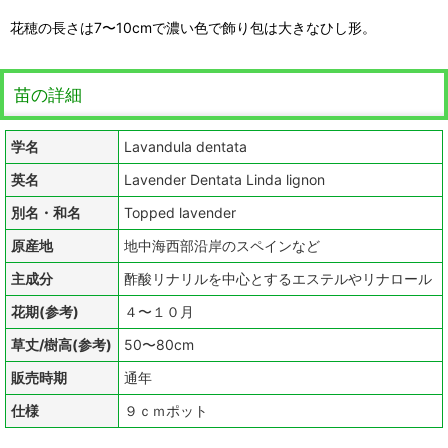
花穂の長さは7〜10cmで濃い色で飾り包は大きなひし形。
苗の詳細
学名
Lavandula dentata
英名
Lavender Dentata Linda lignon
別名・和名
Topped lavender
原産地
地中海西部沿岸のスペインなど
主成分
酢酸リナリルを中心とするエステルやリナロール
花期(参考)
４〜１０月
草丈/樹高(参考)
50〜80cm
販売時期
通年
仕様
９ｃｍポット