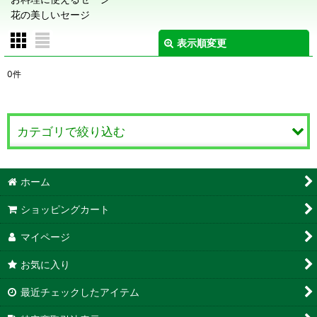
花の美しいセージ
表示順変更
閉じる
0
件
サブカテゴリ
:
表示数
:
カテゴリで絞り込む
在庫あり
セージ（サルビア） Salvia・Sage (全商品)
ホーム
並び順
:
セージ 観賞用
ショッピングカート
絞り込む
セージ 料理・薬用
マイページ
お気に入り
チェリーセージ
最近チェックしたアイテム