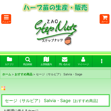
メニュー
カート
カテゴリ
商品検索
お買物案内
問い合わせ
マイページ
ホーム
>
おすすめ商品
>
セージ（サルビア） Salvia・Sage
セージ（サルビア） Salvia・Sage
[
おすすめ商品
]
お料理に使えるセージ