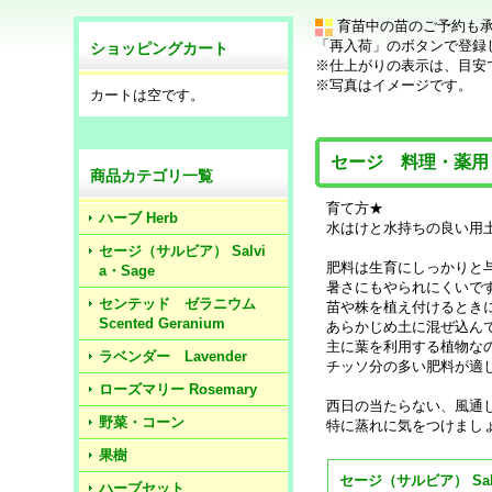
育苗中の苗のご予約も
「再入荷」のボタンで登録
ショッピングカート
※仕上がりの表示は、目安
※写真はイメージです。
カートは空です。
セージ 料理・薬
商品カテゴリ一覧
育て方★
ハーブ Herb
水はけと水持ちの良い用
セージ（サルビア） Salvi
肥料は生育にしっかりと
a・Sage
暑さにもやられにくいで
センテッド ゼラニウム
苗や株を植え付けるとき
Scented Geranium
あらかじめ土に混ぜ込ん
主に葉を利用する植物な
ラベンダー Lavender
チッソ分の多い肥料が適
ローズマリー Rosemary
西日の当たらない、風通
野菜・コーン
特に蒸れに気をつけまし
果樹
ハーブセット