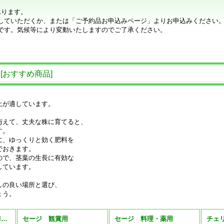
承ります。
していただくか、または「ご予約品お申込みページ」よりお申込みください
です。気候等により変動いたしますのでご了承ください。
用
[
おすすめ商品
]
土が適しています。
与えて、丈夫な株に育てると、
す。
に、ゆっくりと効く肥料を
でおきます。
ので、茎葉の生長に有効な
しています。
しの良い場所と選び、
ょう。
セージ（サルビア） Salvia・Sage (全商品)
セージ 観賞用
セージ 料理・薬用
チェ