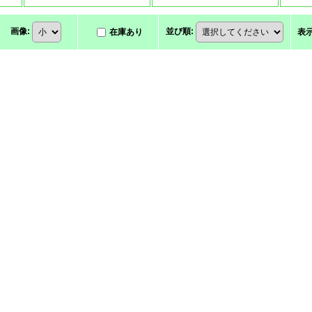
画像
:
並び順
:
在庫あり
表