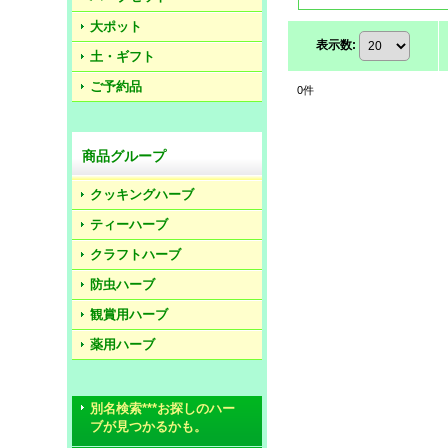
大ポット
表示数
:
土・ギフト
ご予約品
0
件
商品グループ
クッキングハーブ
ティーハーブ
クラフトハーブ
防虫ハーブ
観賞用ハーブ
薬用ハーブ
別名検索***お探しのハー
ブが見つかるかも。