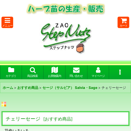
メニュー
カート
カテゴリ
商品検索
お買物案内
問い合わせ
マイページ
ホーム
>
おすすめ商品
>
セージ（サルビア） Salvia・Sage
>
チェリーセージ
チェリーセージ
[
おすすめ商品
]
花色いろいろ。