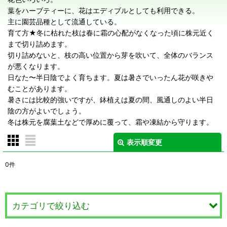
葉をハーブティーに、花はエディブルとしても利用できる。
主に園芸品種として流通している。
育て方★冬に枯れた枝は春に霜の心配がなくなった頃に株元近く
まで切り詰めます。
切り詰めないと、枝の高い位置から芽を吹いて、全体のバランス
が悪くなります。
日なた〜半日陰でよく育ちます。夏は暑さでいったん花が咲きや
むことがあります。
暑さには比較的強いですが、鉢植えは夏の間、風通しのよい半日
陰の方がよいでしょう。
冬は株元を腐葉土などで厚めに覆って、霜や凍結から守ります。
表示順変更
閉じる
0
件
表示数
:
在庫あり
カテゴリで絞り込む
並び順
: