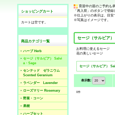
育苗中の苗のご予約も
「再入荷」のボタンで登録
ショッピングカート
※仕上がりの表示は、目安
※写真はイメージです。
カートは空です。
セージ（サルビア） Sa
商品カテゴリ一覧
お料理に使えるセージ
ハーブ Herb
花の美しいセージ
セージ（サルビア） Salvi
a・Sage
センテッド ゼラニウム
Scented Geranium
表示数
:
ラベンダー Lavender
ローズマリー Rosemary
0
件
野菜・コーン
果樹
ハーブセット