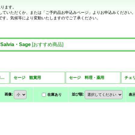
承ります。
していただくか、または「ご予約品お申込みページ」よりお申込みください
です。気候等により変動いたしますのでご了承ください。
lvia・Sage
[
おすすめ商品
]
セージ（サルビア） Salvia・Sage (全商品)
セージ 観賞用
セージ 料理・薬用
チェ
画像
:
並び順
:
在庫あり
表