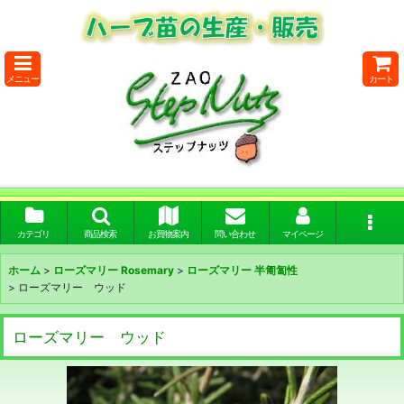
メニュー
カート
カテゴリ
商品検索
お買物案内
問い合わせ
マイページ
ホーム
>
ローズマリー Rosemary
>
ローズマリー 半匍匐性
>
ローズマリー ウッド
ローズマリー ウッド