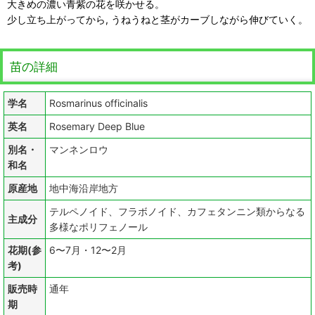
大きめの濃い青紫の花を咲かせる。
少し立ち上がってから, うねうねと茎がカーブしながら伸びていく。
苗の詳細
学名
Rosmarinus officinalis
英名
Rosemary Deep Blue
別名・
マンネンロウ
和名
原産地
地中海沿岸地方
テルペノイド、フラボノイド、カフェタンニン類からなる
主成分
多様なポリフェノール
花期(参
6〜7月・12〜2月
考)
販売時
通年
期