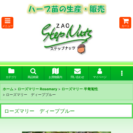
メニュー
カート
カテゴリ
商品検索
お買物案内
問い合わせ
マイページ
ホーム
>
ローズマリー Rosemary
>
ローズマリー 半匍匐性
>
ローズマリー ディープブルー
ローズマリー ディープブルー