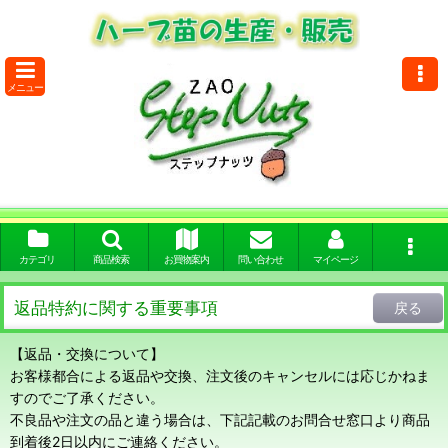
メニュー
カテゴリ
商品検索
お買物案内
問い合わせ
マイページ
返品特約に関する重要事項
戻る
【返品・交換について】
お客様都合による返品や交換、注文後のキャンセルには応じかねま
すのでご了承ください。
不良品や注文の品と違う場合は、下記記載のお問合せ窓口より商品
到着後2日以内にご連絡ください。