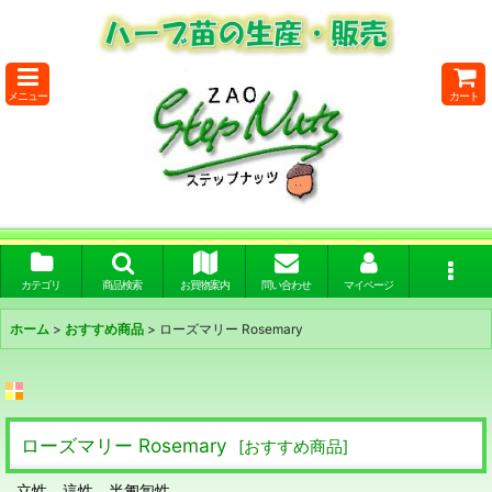
メニュー
カート
カテゴリ
商品検索
お買物案内
問い合わせ
マイページ
ホーム
>
おすすめ商品
>
ローズマリー Rosemary
ローズマリー Rosemary
[
おすすめ商品
]
立性 這性 半匍匐性