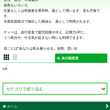
花色もいろいろ
生葉もしくは乾燥葉を香辛料、薬として用います。花も可食で
す。
水蒸気蒸留法で抽出した精油も、薬として利用されます。
ティーは、血行促進で疲労回復や冷え、記憶力UPに。
うつ気分や、やる気が起きない時にも利用できます。
花ことば*あなたは私を蘇らせる、追憶、思い出
表示順変更
閉じる
0
件
サブカテゴリ
:
表示数
:
カテゴリで絞り込む
在庫あり
ローズマリー Rosemary (全商品)
ホーム
並び順
: