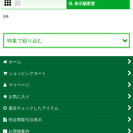
表示順変更
閉じる
0
件
表示数
:
在庫あり
特集で絞り込む
並び順
:
クッキングハーブ
ホーム
絞り込む
ティーハーブ
ショッピングカート
クラフトハーブ
マイページ
お気に入り
防虫ハーブ
最近チェックしたアイテム
観賞用ハーブ
特定商取引法表示
薬用ハーブ
お買物案内