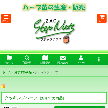
メニュー
カート
カテゴリ
商品検索
お買物案内
問い合わせ
マイページ
ホーム
>
おすすめ商品
>
クッキングハーブ
クッキングハーブ
[
おすすめ商品
]