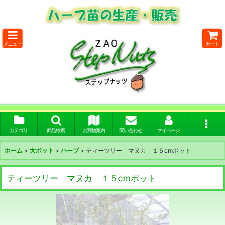
メニュー
カート
カテゴリ
商品検索
お買物案内
問い合わせ
マイページ
ホーム
>
大ポット
>
ハーブ
>
ティーツリー マヌカ １５cmポット
ティーツリー マヌカ １５cmポット