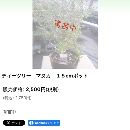
ティーツリー マヌカ １５cmポット
販売価格
:
2,500
円
(税別)
(
税込
:
2,750
円
)
育苗中
Facebookでシェア