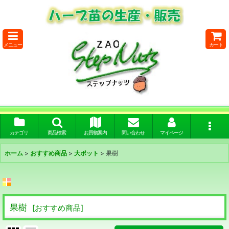
メニュー
カート
カテゴリ
商品検索
お買物案内
問い合わせ
マイページ
ホーム
>
おすすめ商品
>
大ポット
>
果樹
果樹
[
おすすめ商品
]