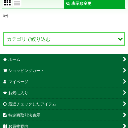
表示順変更
閉じる
0
件
表示数
:
在庫あり
カテゴリで絞り込む
並び順
:
大ポット (全商品)
ホーム
絞り込む
ラベンダー
ショッピングカート
ローズマリー
マイページ
お気に入り
ゼラニウム
最近チェックしたアイテム
ハーブ
特定商取引法表示
果樹
お買物案内