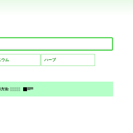
。
ニウム
ハーブ
示方法
: