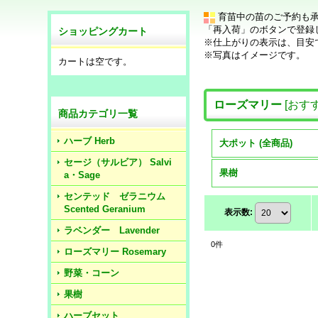
育苗中の苗のご予約も
「再入荷」のボタンで登録
ショッピングカート
※仕上がりの表示は、目安
※写真はイメージです。
カートは空です。
ローズマリー
[
おす
商品カテゴリ一覧
ハーブ Herb
大ポット (全商品)
セージ（サルビア） Salvi
果樹
a・Sage
センテッド ゼラニウム
Scented Geranium
表示数
:
ラベンダー Lavender
0
件
ローズマリー Rosemary
野菜・コーン
果樹
ハーブセット