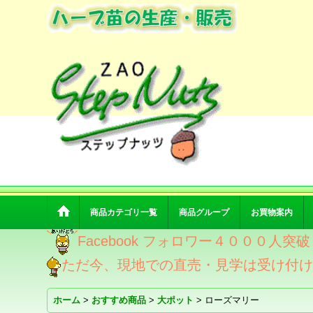
商品カテゴリ一覧
商品グループ
お買物案内
Facebook フォロワー４０００人
ただ今、現地での直売・見学は受け付
ホーム
>
おすすめ商品
>
大ポット
>
ローズマリー