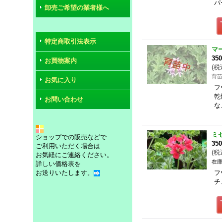
パ
卸売ご希望の業者様へ
特定商取引法表示
マ
35
お買物案内
(
税
育
お気に入り
フ
乾
お問い合わせ
な
ミ
ショップでの販売などで
35
ご利用いただく場合は
(
税
お気軽にご連絡ください。
在庫
詳しい価格表を
お送りいたします。
フ
チ