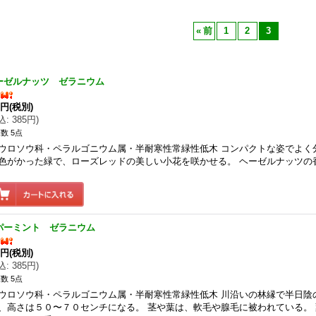
«
前
1
2
3
ーゼルナッツ ゼラニウム
0円
(税別)
込
:
385円
)
数 5点
ウロソウ科・ペラルゴニウム属・半耐寒性常緑性低木 コンパクトな姿でよく
色がかった緑で、ローズレッドの美しい小花を咲かせる。 ヘーゼルナッツの
パーミント ゼラニウム
0円
(税別)
込
:
385円
)
数 5点
ウロソウ科・ペラルゴニウム属・半耐寒性常緑性低木 川沿いの林縁で半日陰
、高さは５０〜７０センチになる。 茎や葉は、軟毛や腺毛に被われている。