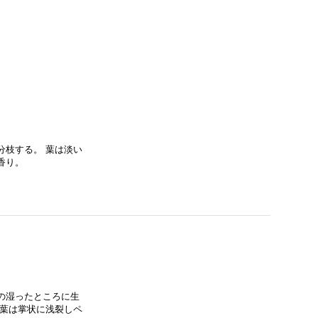
分枝する。 葉は淡い
香り。
の湿ったところに生
 葉は掌状に浅裂しペ