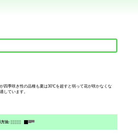
。
が四季咲き性の品種も夏は30℃を超すと弱って花が咲かなくな
適しています。
示方法
: