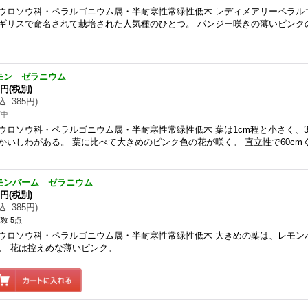
ウロソウ科・ペラルゴニウム属・半耐寒性常緑性低木 レディメアリーペラルゴニ
ギリスで命名されて栽培された人気種のひとつ。 パンジー咲きの薄いピンク
…
モン ゼラニウム
0円
(税別)
込
:
385円
)
苗中
ウロソウ科・ペラルゴニウム属・半耐寒性常緑性低木 葉は1cm程と小さく、
かいしわがある。 葉に比べて大きめのピンク色の花が咲く。 直立性で60cm
モンバーム ゼラニウム
0円
(税別)
込
:
385円
)
数 5点
ウロソウ科・ペラルゴニウム属・半耐寒性常緑性低木 大きめの葉は、レモン
。 花は控えめな薄いピンク。