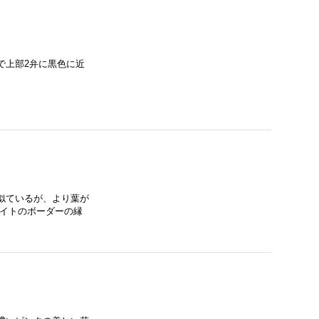
で上部2弁に黒色に近
似ているが、より葉が
ワイトのボーダーの縁