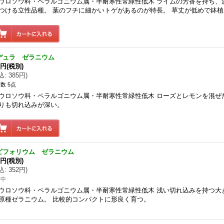
ウロソウ科・ペラルゴニウム属・半耐寒性常緑性低木 ライムの芳香を持ち、
つける立性品種。 葉のフチに細かいトゲがあるのが特長。 草丈が低めで鉢
デュラ ゼラニウム
0円
(税別)
込
:
385円
)
数 5点
ウロソウ科・ペラルゴニウム属・半耐寒性常緑性低木 ローズとレモンを混ぜ
りも切れ込みが深い。
ビフォリウム ゼラニウム
0円
(税別)
込
:
352円
)
苗中
ウロソウ科・ペラルゴニウム属・半耐寒性常緑性低木 浅い切れ込みを持つ大
原種ゼラニウム。 比較的コンパクトに形良く育つ。