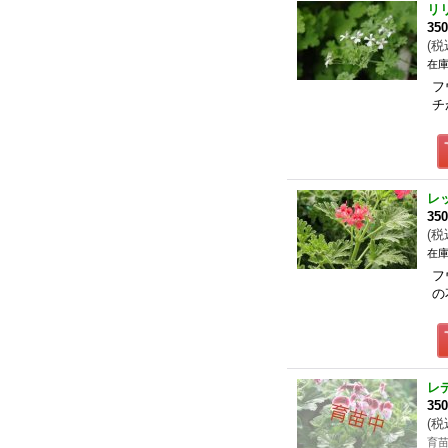
リ
35
(
税
在庫
フ
チ
レ
35
(
税
在庫
フ
の
レ
35
(
税
育