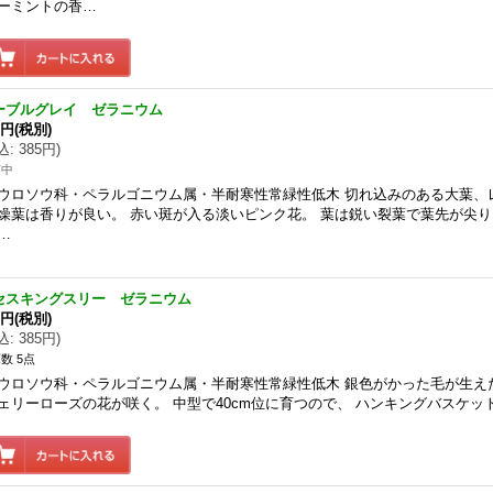
ーミントの香…
ーブルグレイ ゼラニウム
0円
(税別)
込
:
385円
)
苗中
ウロソウ科・ペラルゴニウム属・半耐寒性常緑性低木 切れ込みのある大葉、
燥葉は香りが良い。 赤い斑が入る淡いピンク花。 葉は鋭い裂葉で葉先が尖
…
セスキングスリー ゼラニウム
0円
(税別)
込
:
385円
)
数 5点
ウロソウ科・ペラルゴニウム属・半耐寒性常緑性低木 銀色がかった毛が生え
ェリーローズの花が咲く。 中型で40cm位に育つので、 ハンキングバスケ