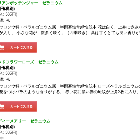
リアンポッテンジャー ゼラニウム
0円
(税別)
込
:
385円
)
数 5点
ウロソウ科・ペラルゴニウム属・半耐寒性常緑性低木 花は白く、上弁に赤み
が入り、 小さな花が、数多く咲く。（四季咲き） 葉は甘くとても良い香り
ッドフラワーローズ ゼラニウム
0円
(税別)
込
:
385円
)
数 5点
ウロソウ科・ペラルゴニウム属・半耐寒性常緑性低木 ローズペラルゴニウム
花をつけバラのような香りがする。 赤い花に濃い赤の斑紋が上弁2枚に入り、
ディーメアリー ゼラニウム
0円
(税別)
込
:
385円
)
苗中