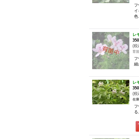
フ
イ
色
レ
35
(
税
育
フ
細
レ
35
(
税
在庫
フ
る