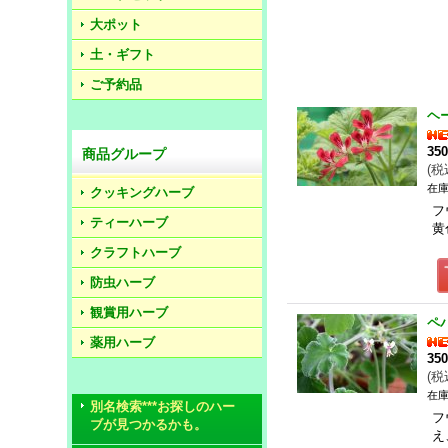
大ポット
土・ギフト
ご予約品
ヘ
35
商品グループ
(
税
在庫
クッキングハーブ
フ
ティーハーブ
黄
クラフトハーブ
防虫ハーブ
観賞用ハーブ
ペ
薬用ハーブ
35
(
税
在庫
別名検索***お探しのハー
フ
ブが見つかるかも。
え