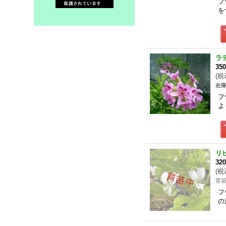
フ
を
ラ
35
(
税
在庫
フ
よ
リ
32
(
税
育
フ
の