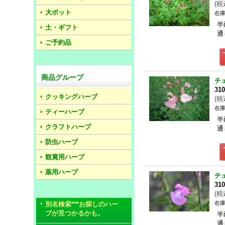
(
税
大ポット
在庫
半
土・ギフト
通
ご予約品
商品グループ
チ
31
クッキングハーブ
(
税
在庫
ティーハーブ
半
クラフトハーブ
通
防虫ハーブ
観賞用ハーブ
薬用ハーブ
チ
31
(
税
在庫
別名検索***お探しのハー
ブが見つかるかも。
半
通