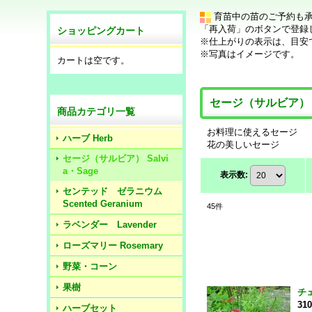
育苗中の苗のご予約も
「再入荷」のボタンで登録
ショッピングカート
※仕上がりの表示は、目安
※写真はイメージです。
カートは空です。
セージ（サルビア） Sa
商品カテゴリ一覧
お料理に使えるセージ
ハーブ Herb
花の美しいセージ
セージ（サルビア） Salvi
a・Sage
表示数
:
センテッド ゼラニウム
Scented Geranium
45
件
ラベンダー Lavender
ローズマリー Rosemary
野菜・コーン
果樹
チ
31
ハーブセット