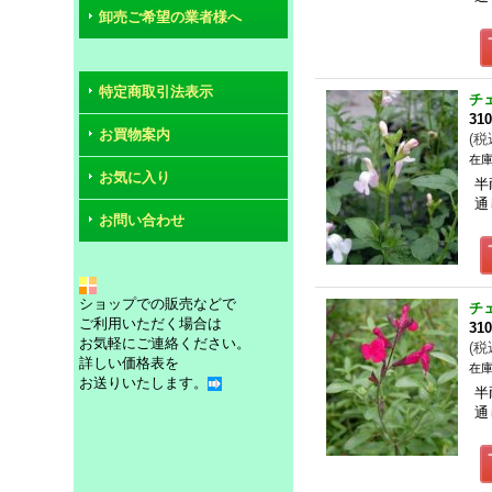
卸売ご希望の業者様へ
特定商取引法表示
チ
31
お買物案内
(
税
在庫
お気に入り
半
通
お問い合わせ
ショップでの販売などで
チ
ご利用いただく場合は
31
お気軽にご連絡ください。
(
税
詳しい価格表を
在庫
お送りいたします。
半
通