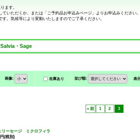
承ります。
していただくか、または「ご予約品お申込みページ」よりお申込みください
です。気候等により変動いたしますのでご了承ください。
lvia・Sage
画像
:
並び順
:
在庫あり
表
«
前
1
2
3
ェリーセージ ミクロフィラ
0円
(税別)