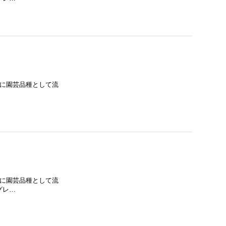
主に園芸品種として流
主に園芸品種として流
 グレ…