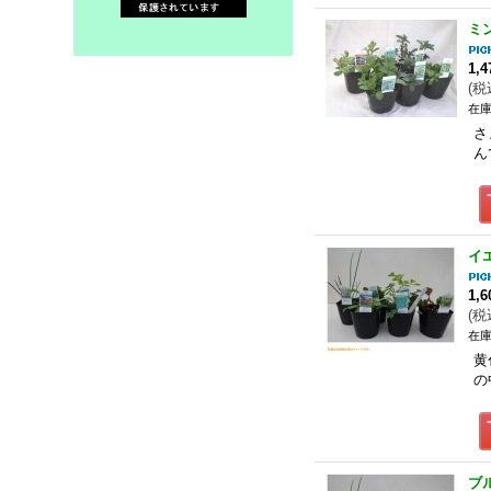
ミ
1,
(
税
在庫
さ
ん
イ
1,
(
税
在庫
黄
の
ブ