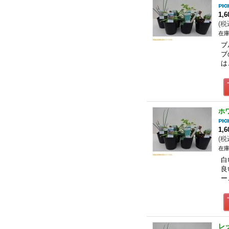
1,
(
税
在庫
ブ
ブ
は
ホ
1,
(
税
在庫
白
良
ー
レ