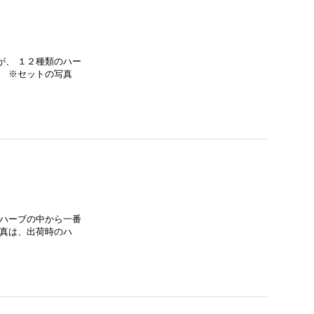
が、 １２種類のハー
。 ※セットの写真
のハーブの中から一番
写真は、出荷時のハ