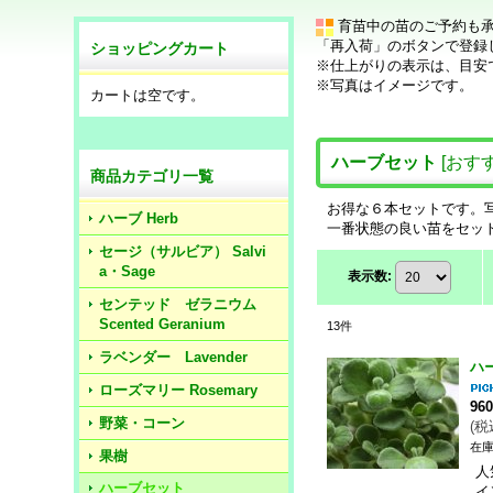
育苗中の苗のご予約も
「再入荷」のボタンで登録
ショッピングカート
※仕上がりの表示は、目安
※写真はイメージです。
カートは空です。
ハーブセット
[
おす
商品カテゴリ一覧
お得な６本セットです。
ハーブ Herb
一番状態の良い苗をセッ
セージ（サルビア） Salvi
a・Sage
表示数
:
センテッド ゼラニウム
Scented Geranium
13
件
ラベンダー Lavender
ハ
ローズマリー Rosemary
96
野菜・コーン
(
税
在庫
果樹
人
ハーブセット
イ