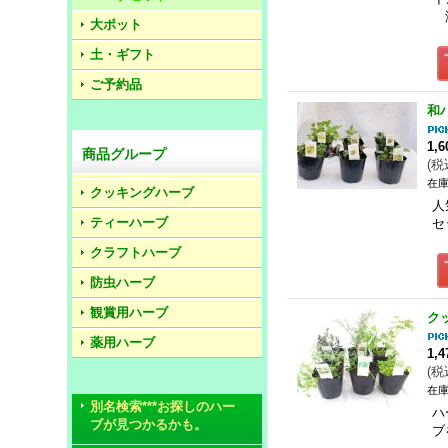
海
大ポット
土・ギフト
ご予約品
和
1,
商品グループ
(
税
在庫
クッキングハーブ
人
ティーハーブ
セ
クラフトハーブ
防虫ハーブ
観賞用ハーブ
ク
薬用ハーブ
1,
(
税
在庫
別名検索***お探しのハー
ハ
ブが見つかるかも。
ブ