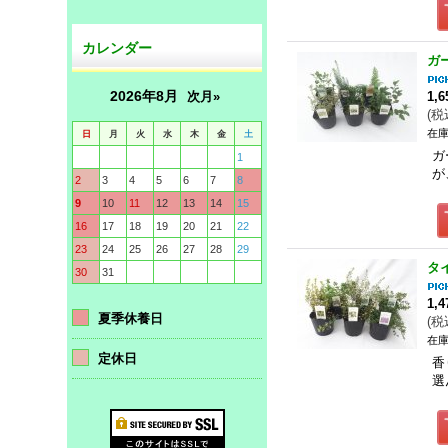
カレンダー
ガ
2026年8月
次月»
1,
(
税
在庫
日
月
火
水
木
金
土
ガ
1
が
2
3
4
5
6
7
8
9
10
11
12
13
14
15
16
17
18
19
20
21
22
23
24
25
26
27
28
29
タ
30
31
1,
夏季休養日
(
税
在庫
定休日
香
選