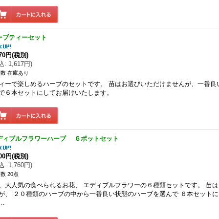
ーブティーセット
470円
(税別)
込
:
1,617円
)
数 在庫あり
ィーで楽しめるハーブのセットです。 苗はお選びいただけませんが、一番良
で６本セットにしてお届けいたします。
ディブルフラワーハーブ ６ポットセット
600円
(税別)
込
:
1,760円
)
数 20点
、大人気の食べられるお花、 エディブルフラワーの６種類セットです。 苗
が、 ２０種類のハーブの中から一番良い状態のハーブを選んで ６本セット
…