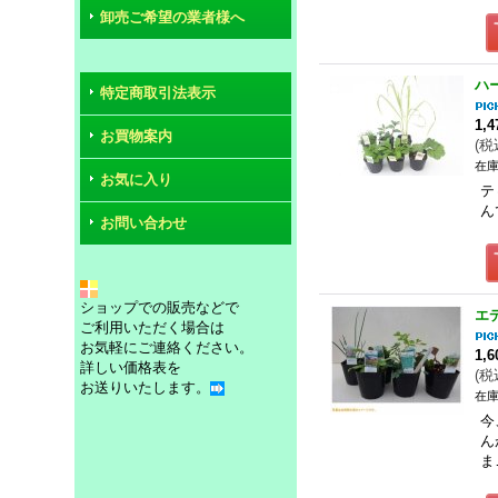
卸売ご希望の業者様へ
ハ
特定商取引法表示
1,
お買物案内
(
税
在庫
お気に入り
テ
ん
お問い合わせ
ショップでの販売などで
エ
ご利用いただく場合は
お気軽にご連絡ください。
1,
詳しい価格表を
(
税
お送りいたします。
在庫
今
ん
ま