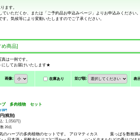
承ります。
していただくか、または「ご予約品お申込みページ」よりお申込みください
です。気候等により変動いたしますのでご了承ください。
すめ商品
]
写真は一例です。
トにしてお届けいたします★
画像
:
並び順
:
在庫あり
表
ーブ 多肉植物 セット
0円
(税別)
込
:
1,056円
)
数 20点
気のハーブの多肉植物のセットです。 アロマティカス 葉っぱを数枚摘
ン・日本酒・炭酸水(ペリエ)に浮かべる。 ハンドタオルなどの香りつ