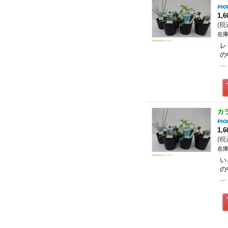
1,
(
税
在庫
レ
の
…
カ
1,
(
税
在庫
い
の
…