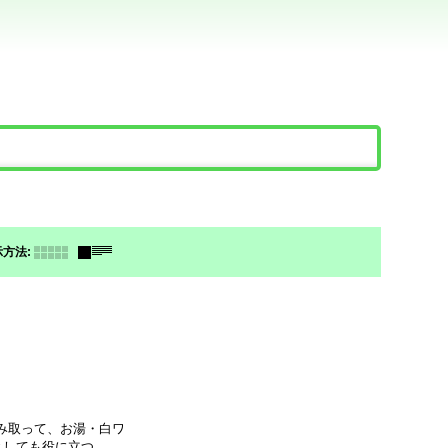
。
示方法
:
み取って、お湯・白ワ
けとしても役に立つ。