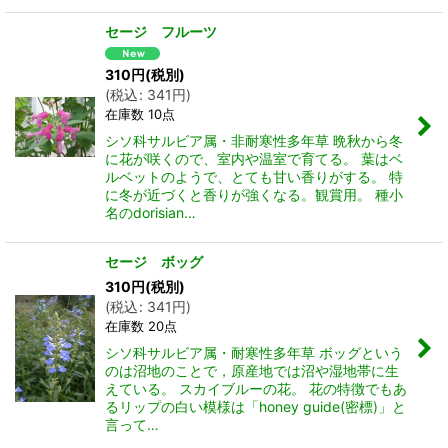
セージ フルーツ
310
円
(税別)
(
税込
:
341
円
)
在庫数 10点
シソ科サルビア属・非耐寒性多年草 晩秋から冬
に花が咲くので、室内や温室で育てる。 葉はベ
ルベットのようで、とても甘い香りがする。 特
に冬が近づくと香りが強くなる。観賞用。 種小
名のdorisian…
セージ ボッグ
310
円
(税別)
(
税込
:
341
円
)
在庫数 20点
シソ科サルビア属・耐寒性多年草 ボッグという
のは沼地のことで，原産地では沼や湿地帯に生
えている。 スカイブルーの花。 花の特徴でもあ
るリップの白い模様は「honey guide(密標)」と
言って…