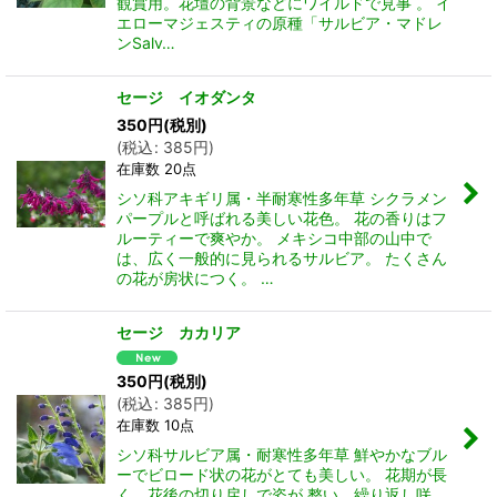
観賞用。花壇の背景などにワイルドで見事 。 イ
エローマジェスティの原種「サルビア・マドレ
ンSalv…
セージ イオダンタ
350
円
(税別)
(
税込
:
385
円
)
在庫数 20点
シソ科アキギリ属・半耐寒性多年草 シクラメン
パープルと呼ばれる美しい花色。 花の香りはフ
ルーティーで爽やか。 メキシコ中部の山中で
は、広く一般的に見られるサルビア。 たくさん
の花が房状につく。 …
セージ カカリア
350
円
(税別)
(
税込
:
385
円
)
在庫数 10点
シソ科サルビア属・耐寒性多年草 鮮やかなブル
ーでビロード状の花がとても美しい。 花期が長
く、花後の切り戻しで姿が 整い、繰り返し咲