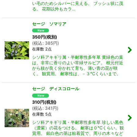
い毛のためシルバーに見える。 ブッシュ状に茂
る。 花期以外もカラ…
セージ ソマリア
350
円
(税別)
(
税込
:
385
円
)
在庫数 2点
シソ科アキギリ属・半耐寒性多年草 黄緑色の葉
は、非常に香りのよい常緑サルビア。 根元付近
から枝が良く分かれて育ち、薄い青の花が咲
く。 観賞用。 耐寒性は、－３℃くらいまで。
セージ ディスコロール
310
円
(税別)
(
税込
:
341
円
)
在庫数 5点
シソ科アキギリ属・半耐寒性多年草 珍しい黒色
（濃紫）の花をつける。 耐寒は０℃くらい。観
賞用。 銀白色の茎は粘着質で、周りの木々など