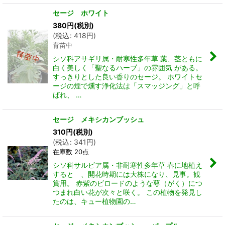
セージ ホワイト
380
円
(税別)
(
税込
:
418
円
)
育苗中
シソ科アサギリ属・耐寒性多年草 葉、茎ともに
白く美しく「聖なるハーブ」の雰囲気 がある。
すっきりとした良い香りのセージ。 ホワイトセ
ージの煙で燻す浄化法は「スマッジング」と呼
ばれ、 …
セージ メキシカンブッシュ
310
円
(税別)
(
税込
:
341
円
)
在庫数 20点
シソ科サルビア属・非耐寒性多年草 春に地植え
すると 、開花時期には大株になり、見事。観
賞用。 赤紫のビロードのような萼（がく）につ
つまれ白い花が次々と咲く。 この植物を発見し
たのは、キュー植物園の…