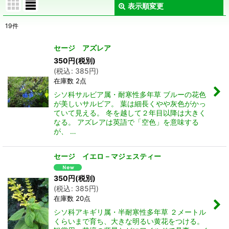
表示順変更
閉じる
19
件
表示数
:
セージ アズレア
在庫あり
350
円
(税別)
(
税込
:
385
円
)
在庫数 2点
並び順
:
シソ科サルビア属・耐寒性多年草 ブルーの花色
が美しいサルビア。 葉は細長くやや灰色がかっ
絞り込む
ていて見える。 冬を越して２年目以降は大きく
なる。 アズレアは英語で「空色」を意味する
が、 …
セージ イエロ－マジェスティー
350
円
(税別)
(
税込
:
385
円
)
在庫数 20点
シソ科アキギリ属・半耐寒性多年草 ２メートル
くらいまで育ち、大きな明るい黄花をつける。