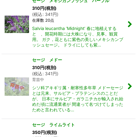
セージ メキシカンブッシュ パープル
310
円
(税別)
(
税込
:
341
円
)
在庫数 20点
Salvia leucantha ‘Midnight’ 春に地植えする
と 、開花時期には大株になり、見事。観賞
用。 ガク，花ともに紫色の美しいメキシカンブ
ッシュセージ。 ドライにしても紫…
セージ メドー
310
円
(税別)
(
税込
:
341
円
)
育苗中
シソ科アキギリ属・耐寒性多年草 メドーセージ
とは元来、サルビア・プラテンシスのことだ
が、 日本にサルビア・ガラニチカが輸入され始
めた頃に流通業者が 間違って名づけてしまった
ためと言われている…
セージ ライムライト
350
円
(税別)