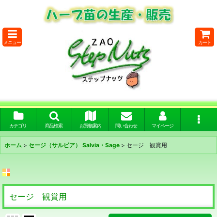
メニュー
カート
カテゴリ
商品検索
お買物案内
問い合わせ
マイページ
ホーム
>
セージ（サルビア） Salvia・Sage
>
セージ 観賞用
セージ 観賞用