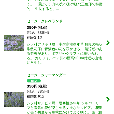
く。 葉が、矢印の先の形の様な三角形で特徴
的。 生長すると、…
セージ クレベランド
350
円
(税別)
(
税込
:
385
円
)
在庫数 1点
シソ科アサギリ属・半耐寒性多年草 数段の輪状
集散花序に青紫色の花を咲かせる。 清涼感のあ
る芳香があり、ポプリやクラフトに用いられ
る。 カリフォルニア州の標高900m付近の山地
に自生し、 …
セージ ジャーマンダー
350
円
(税別)
(
税込
:
385
円
)
在庫数 10点
シソ科サルビア属・耐寒性多年草 シルバーリー
フと青紫の花が楽しめる丈夫なサルビア。 花期
が長く初夏から晩秋にかけてよく咲く。 葉は白