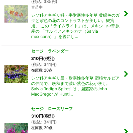
(
税込
:
385
円
)
育苗中
シソ科アキギリ科・半耐寒性多年草 黄緑色のガ
クと紫色の花のコントラストが美しい。観賞
用。 この「ライムライト」は、メキシコ中部原
産の 「サルビアメキシカナ（Salvia
mexicana）」を親にし…
セージ ラベンダー
310
円
(税別)
(
税込
:
341
円
)
在庫数 20点
シソ科アキギリ属・耐寒性多年草 宿根サルビア
の仲間で、晩秋まで濃い紫色の花が咲く。
Salvia ‘Indigo Spires’ は，園芸家のJohn
MacGregor が Hunti…
セージ ローズリーフ
310
円
(税別)
(
税込
:
341
円
)
在庫数 20点