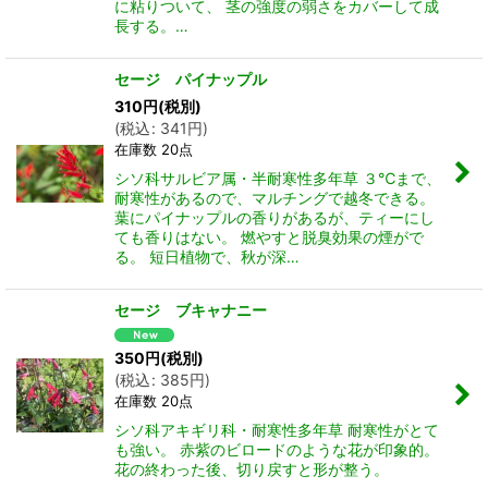
に粘りついて、 茎の強度の弱さをカバーして成
長する。…
セージ パイナップル
310
円
(税別)
(
税込
:
341
円
)
在庫数 20点
シソ科サルビア属・半耐寒性多年草 ３℃まで、
耐寒性があるので、マルチングで越冬できる。
葉にパイナップルの香りがあるが、ティーにし
ても香りはない。 燃やすと脱臭効果の煙がで
る。 短日植物で、秋が深…
セージ ブキャナニー
350
円
(税別)
(
税込
:
385
円
)
在庫数 20点
シソ科アキギリ科・耐寒性多年草 耐寒性がとて
も強い。 赤紫のビロードのような花が印象的。
花の終わった後、切り戻すと形が整う。