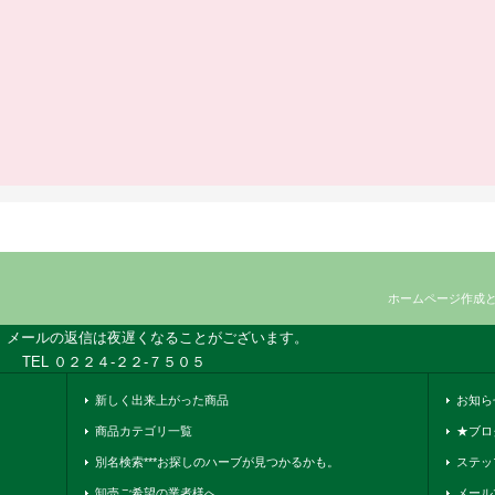
ホームページ作成
、メールの返信は夜遅くなることがございます。
TEL ０２２４-２２-７５０５
新しく出来上がった商品
お知ら
商品カテゴリ一覧
★ブロ
別名検索***お探しのハーブが見つかるかも。
ステッ
卸売ご希望の業者様へ
メール