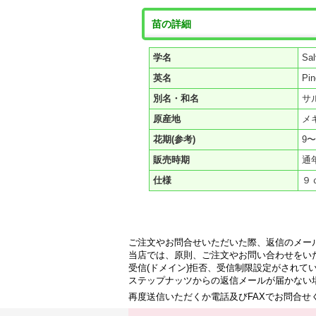
苗の詳細
学名
Sal
英名
Pin
別名・和名
サ
原産地
メ
花期(参考)
9
販売時期
通
仕様
９
ご注文やお問合せいただいた際、返信のメー
当店では、原則、ご注文やお問い合わせをい
受信(ドメイン)拒否、受信制限設定がされて
ステップナッツからの返信メールが届かない
再度送信いただくか電話及びFAXでお問合