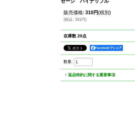
セージ パイナップル
販売価格
:
310円
(税別)
(
税込
:
341円
)
在庫数 20点
Facebookでシェア
数量
:
返品特約に関する重要事項