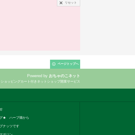
リセット
ページトップへ
Powered by
おちゃのこネット
とショッピングカート付きネットショップ開業サービス
せ
グ★ ハーブ畑から
プナッツです
マガジン