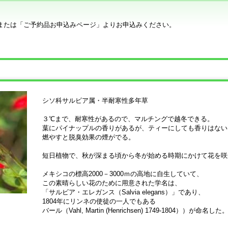
または「ご予約品お申込みページ」よりお申込みください。
シソ科サルビア属・半耐寒性多年草
３℃まで、耐寒性があるので、マルチングで越冬できる。
葉にパイナップルの香りがあるが、ティーにしても香りはない
燃やすと脱臭効果の煙がでる。
短日植物で、秋が深まる頃から冬が始める時期にかけて花を咲
メキシコの標高2000－3000ｍの高地に自生していて、
この素晴らしい花のために用意された学名は、
「サルビア・エレガンス（Salvia elegans）」であり、
1804年にリンネの使徒の一人でもある
バール（Vahl, Martin (Henrichsen) 1749-1804））が命名した