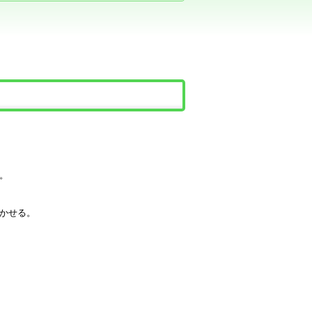
。
かせる。
。