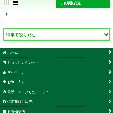
表示順変更
閉じる
0
件
表示数
:
在庫あり
特集で絞り込む
並び順
:
クッキングハーブ
ホーム
絞り込む
ティーハーブ
ショッピングカート
クラフトハーブ
マイページ
お気に入り
防虫ハーブ
最近チェックしたアイテム
観賞用ハーブ
特定商取引法表示
薬用ハーブ
お買物案内