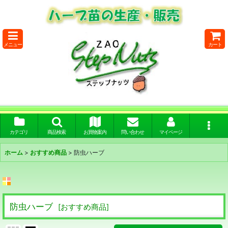
メニュー
カート
カテゴリ
商品検索
お買物案内
問い合わせ
マイページ
ホーム
>
おすすめ商品
>
防虫ハーブ
防虫ハーブ
[
おすすめ商品
]