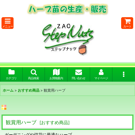
メニュー
カート
カテゴリ
商品検索
お買物案内
問い合わせ
マイページ
ホーム
>
おすすめ商品
>
観賞用ハーブ
観賞用ハーブ
[
おすすめ商品
]
ガーデニングや切花に最適なハーブ