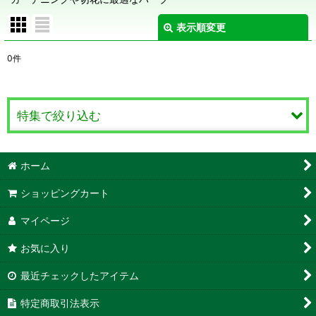
表示順変更
閉じる
0
件
表示数
:
在庫あり
特集で絞り込む
並び順
:
クッキングハーブ
ホーム
絞り込む
ティーハーブ
ショッピングカート
クラフトハーブ
マイページ
お気に入り
防虫ハーブ
最近チェックしたアイテム
観賞用ハーブ
特定商取引法表示
薬用ハーブ