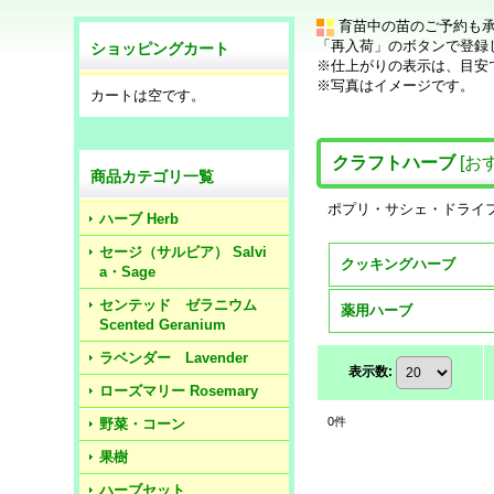
育苗中の苗のご予約も
「再入荷」のボタンで登録
ショッピングカート
※仕上がりの表示は、目安
※写真はイメージです。
カートは空です。
クラフトハーブ
[
お
商品カテゴリ一覧
ポプリ・サシェ・ドライ
ハーブ Herb
セージ（サルビア） Salvi
クッキングハーブ
a・Sage
センテッド ゼラニウム
薬用ハーブ
Scented Geranium
ラベンダー Lavender
表示数
:
ローズマリー Rosemary
0
件
野菜・コーン
果樹
ハーブセット