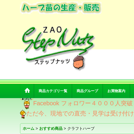
商品カテゴリ一覧
商品グループ
お買物案内
Facebook フォロワー４０００人
ただ今、現地での直売・見学は受け付
ホーム
>
おすすめ商品
>
クラフトハーブ