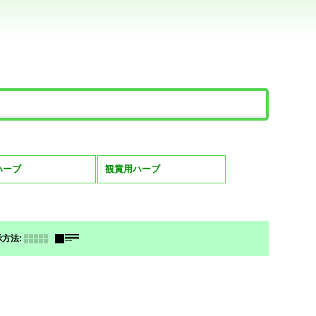
。
ハーブ
観賞用ハーブ
示方法
: