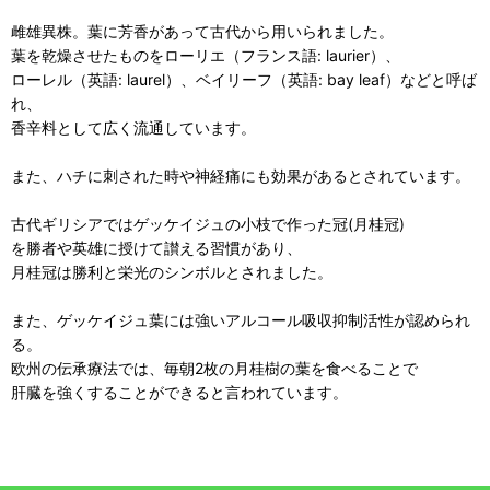
雌雄異株。葉に芳香があって古代から用いられました。
葉を乾燥させたものをローリエ（フランス語: laurier）、
ローレル（英語: laurel）、ベイリーフ（英語: bay leaf）などと呼ば
れ、
香辛料として広く流通しています。
また、ハチに刺された時や神経痛にも効果があるとされています。
古代ギリシアではゲッケイジュの小枝で作った冠(月桂冠)
を勝者や英雄に授けて讃える習慣があり、
月桂冠は勝利と栄光のシンボルとされました。
また、ゲッケイジュ葉には強いアルコール吸収抑制活性が認められ
る。
欧州の伝承療法では、毎朝2枚の月桂樹の葉を食べることで
肝臓を強くすることができると言われています。