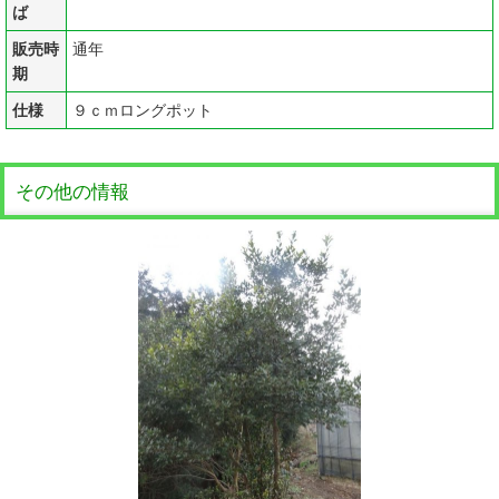
ば
販売時
通年
期
仕様
９ｃｍロングポット
その他の情報