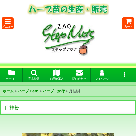
メニュー
カート
カテゴリ
商品検索
お買物案内
問い合わせ
マイページ
ホーム
>
ハーブ Herb
>
ハーブ か行
>
月桂樹
月桂樹