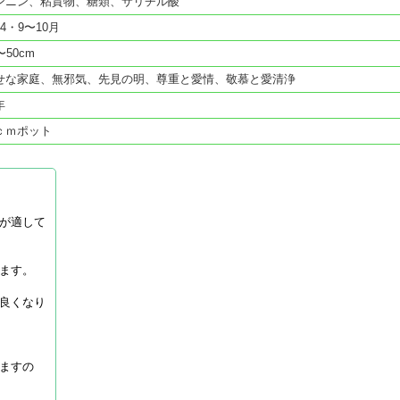
ンニン、粘質物、糖類、サリチル酸
4・9〜10月
〜50cm
せな家庭、無邪気、先見の明、尊重と愛情、敬慕と愛清浄
年
ｃｍポット
が適して
ます。
良くなり
ますの