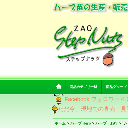
商品カテゴリ一覧
商品グループ
Facebook フォロ
ただ今、現地での直売・見
ホーム
>
ハーブ Herb
>
ハーブ わ行
>
ワ