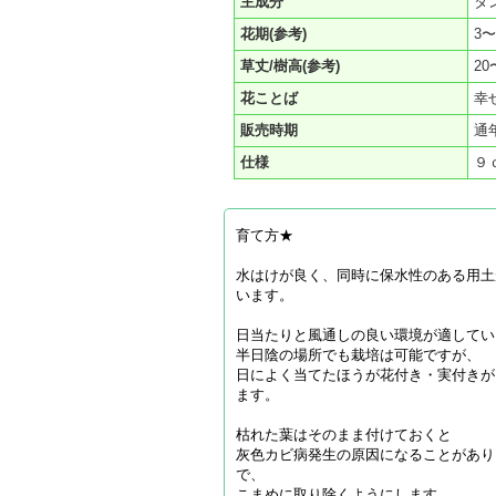
主成分
タ
花期(参考)
3〜
草丈/樹高(参考)
20
花ことば
幸
販売時期
通
仕様
９
育て方★
水はけが良く、同時に保水性のある用土
います。
日当たりと風通しの良い環境が適してい
半日陰の場所でも栽培は可能ですが、
日によく当てたほうが花付き・実付きが
ます。
枯れた葉はそのまま付けておくと
灰色カビ病発生の原因になることがあり
で、
こまめに取り除くようにします。