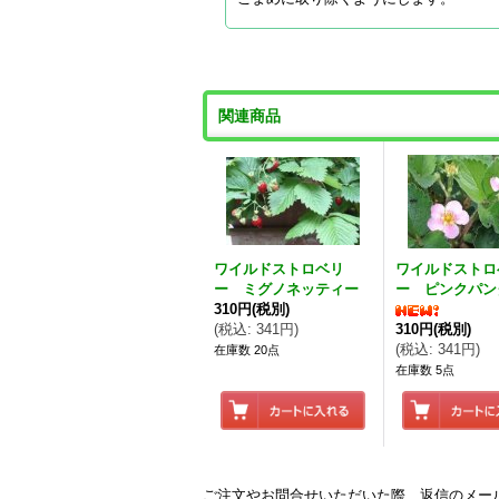
関連商品
ワイルドストロベリ
ワイルドストロ
ー ミグノネッティー
ー ピンクパン
310円
(税別)
(
税込
:
341円
)
310円
(税別)
(
税込
:
341円
)
在庫数 20点
在庫数 5点
ご注文やお問合せいただいた際、返信のメー