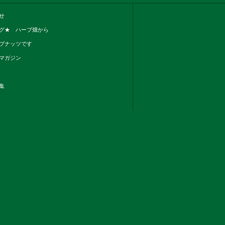
せ
グ★ ハーブ畑から
プナッツです
マガジン
集