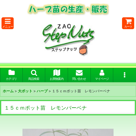
メニュー
カート
カテゴリ
商品検索
お買物案内
問い合わせ
マイページ
ホーム
>
大ポット
>
ハーブ
>
１５ｃｍポット苗 レモンバーベナ
１５ｃｍポット苗 レモンバーベナ