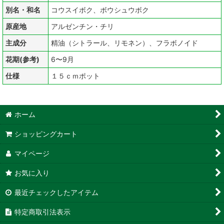
別名・和名
コウスイボク、ボウシュウボク
原産地
アルゼンチン・チリ
主成分
精油（シトラール、リモネン）、フラボノイド
花期(参考)
6〜9月
仕様
１５ｃｍポット
ホーム
ショッピングカート
マイページ
お気に入り
最近チェックしたアイテム
特定商取引法表示