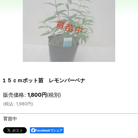
１５ｃｍポット苗 レモンバーベナ
販売価格
:
1,800
円
(税別)
(
税込
:
1,980
円
)
育苗中
Facebookでシェア