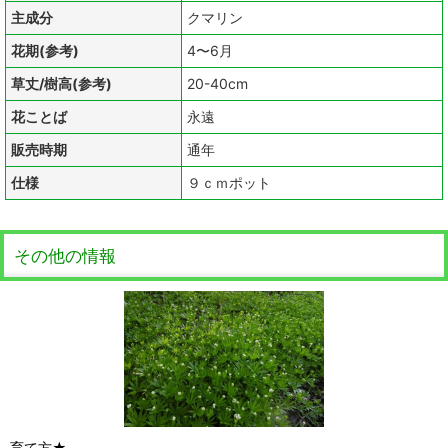
主成分
クマリン
花期(参考)
4〜6月
草丈/樹高(参考)
20-40cm
花ことば
永遠
販売時期
通年
仕様
９ｃｍポット
その他の情報
育て方★