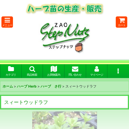
メニュー
カート
カテゴリ
商品検索
お買物案内
問い合わせ
マイページ
ホーム
>
ハーブ Herb
>
ハーブ さ行
>
スィートウッドラフ
スィートウッドラフ