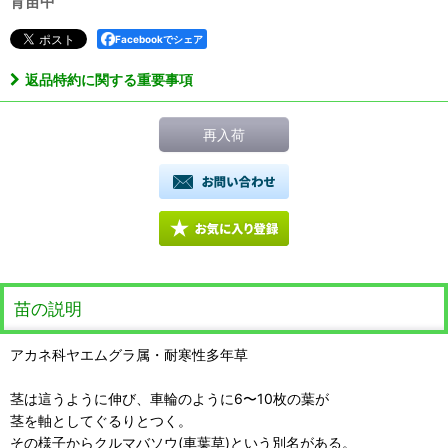
育苗中
Facebookでシェア
返品特約に関する重要事項
再入荷
苗の説明
アカネ科ヤエムグラ属・耐寒性多年草
茎は這うように伸び、車輪のように6〜10枚の葉が
茎を軸としてぐるりとつく。
その様子からクルマバソウ(車葉草)という別名がある。