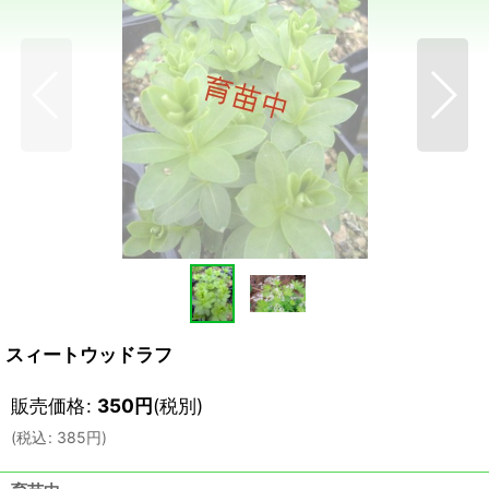
スィートウッドラフ
販売価格
:
350
円
(税別)
(
税込
:
385
円
)