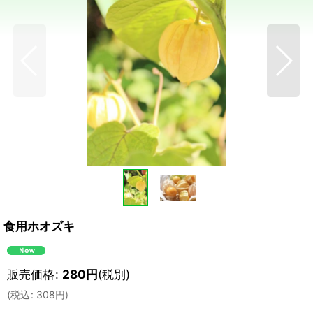
食用ホオズキ
販売価格
:
280
円
(税別)
(
税込
:
308
円
)