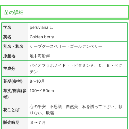
苗の詳細
学名
peruviana L.
英名
Golden berry
別名・和名
ケープグースベリー・ゴールデンベリー
原産地
地中海沿岸
バイオフラボノイド・・ビタミンＡ、Ｃ、Ｂ・ペク
主成分
チン
花期(参考)
8〜10月
草丈/樹高(参
100〜150cm
考)
心の平安、不思議、自然美、私を誘って下さい、頼
花ことば
りない、欺瞞
販売時期
３〜７月