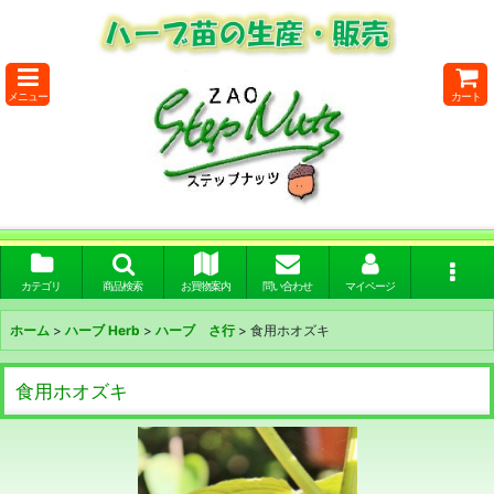
メニュー
カート
カテゴリ
商品検索
お買物案内
問い合わせ
マイページ
ホーム
>
ハーブ Herb
>
ハーブ さ行
>
食用ホオズキ
食用ホオズキ