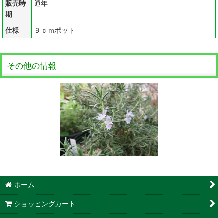
販売時
通年
期
仕様
９ｃｍポット
その他の情報
ホーム
ショッピングカート