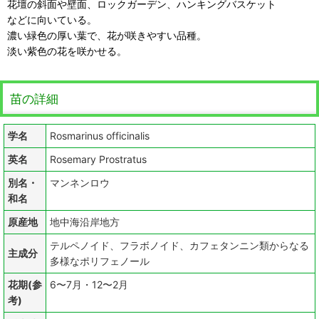
花壇の斜面や壁面、ロックガーデン、ハンキングバスケット
などに向いている。
濃い緑色の厚い葉で、花が咲きやすい品種。
淡い紫色の花を咲かせる。
苗の詳細
学名
Rosmarinus officinalis
英名
Rosemary Prostratus
別名・
マンネンロウ
和名
原産地
地中海沿岸地方
テルペノイド、フラボノイド、カフェタンニン類からなる
主成分
多様なポリフェノール
花期(参
6〜7月・12〜2月
考)