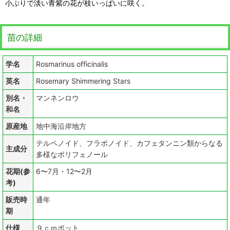
小ぶりで淡い青紫の花が枝いっぱいに咲く。
苗の詳細
学名
Rosmarinus officinalis
英名
Rosemary Shimmering Stars
別名・
マンネンロウ
和名
原産地
地中海沿岸地方
テルペノイド、フラボノイド、カフェタンニン類からなる
主成分
多様なポリフェノール
花期(参
6〜7月・12〜2月
考)
販売時
通年
期
仕様
９ｃｍポット