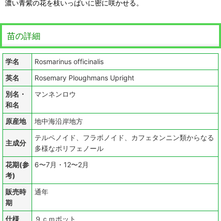
濃い青紫の花を枝いっぱいに密に咲かせる。
苗の詳細
学名
Rosmarinus officinalis
英名
Rosemary Ploughmans Upright
別名・
マンネンロウ
和名
原産地
地中海沿岸地方
テルペノイド、フラボノイド、カフェタンニン類からなる
主成分
多様なポリフェノール
花期(参
6〜7月・12〜2月
考)
販売時
通年
期
仕様
９ｃｍポット