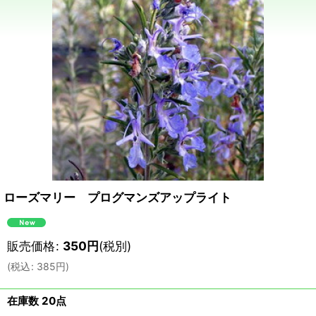
ローズマリー プログマンズアップライト
販売価格
:
350
円
(税別)
(
税込
:
385
円
)
在庫数 20点