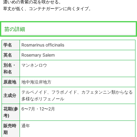
濃いめの青紫の花を咲かせる。
草丈が低く、コンテナガーデンに向くタイプ。
苗の詳細
学名
Rosmarinus officinalis
英名
Rosemary Salem
別名・
マンネンロウ
和名
原産地
地中海沿岸地方
テルペノイド、フラボノイド、カフェタンニン類からなる
主成分
多様なポリフェノール
花期(参
6〜7月・12〜2月
考)
販売時
通年
期