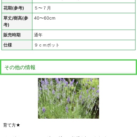
花期(参考)
５〜７月
草丈/樹高(参
40〜60cm
考)
販売時期
通年
仕様
９ｃｍポット
その他の情報
育て方★