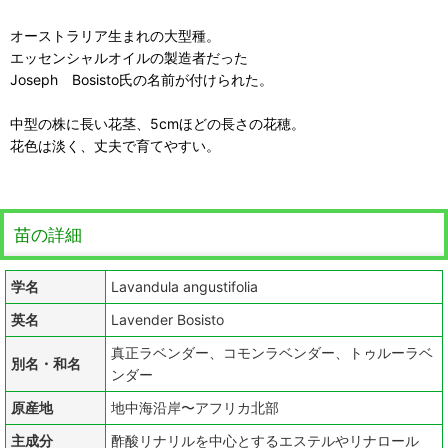
オーストラリア生まれの大型種。
エッセンシャルオイルの製造者だった
Joseph Bosisto氏の名前が付けられた。
中型の株に長い花茎、5cmほどの長さの花穂。
花色は淡く、丈夫で育てやすい。
苗の詳細
学名
Lavandula angustifolia
英名
Lavender Bosisto
真正ラベンダー、コモンラベンダー、トゥルーラベ
別名・和名
ンダー
原産地
地中海沿岸〜アフリカ北部
主成分
酢酸リナリルを中心とするエステルやリナロール