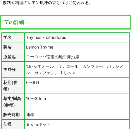
飲料や料理のレモン風味の香りづけに使われる。
苗の詳細
学名
Thymus x citriodorus
英名
Lemon Thyme
原産地
ヨーロッパ南部の地中海沿岸
1,8-シネオール、リナロール、カンファー、パラシメ
主成分
ン、カンフェン、リモネン
花期(参
6〜8月
考)
草丈/樹高
10〜30cm
(参考)
販売時期
通年
仕様
９ｃｍポット