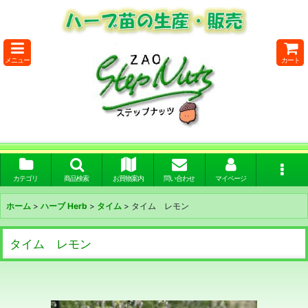
メニュー
カート
カテゴリ
商品検索
お買物案内
問い合わせ
マイページ
ホーム
>
ハーブ Herb
>
タイム
>
タイム レモン
タイム レモン