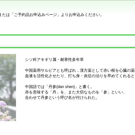
または「ご予約品お申込みページ」よりお申込みください。
シソ科アキギリ属・耐寒性多年草
中国薬用サルビアとも呼ばれ，漢方薬として赤い根を心臓の薬
血液を活性化させたり、打ち身・炎症の治りを早めてくれると
中国語では「丹参(dan shen)」と書く。
赤を意味する「丹」を、また大切なものを「参」といい、
合わせて丹参という呼び名が付けられた。