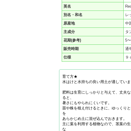
英名
Red
別名・和名
レ
原産地
中
主成分
タ
花期(参考)
5〜
販売時期
通
仕様
９
育て方★
水はけと水持ちの良い用土が適していま
肥料は生育にしっかりと与えて、丈夫な
ると、
暑さにもやられにくいです。
苗や株を植え付けるときに、ゆっくりと
を
あらかじめ土に混ぜ込んでおきます。
主に葉を利用する植物なので、茎葉の生
な