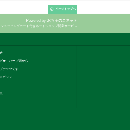
ページトップへ
Powered by
おちゃのこネット
とショッピングカート付きネットショップ開業サービス
せ
グ★ ハーブ畑から
プナッツです
マガジン
集