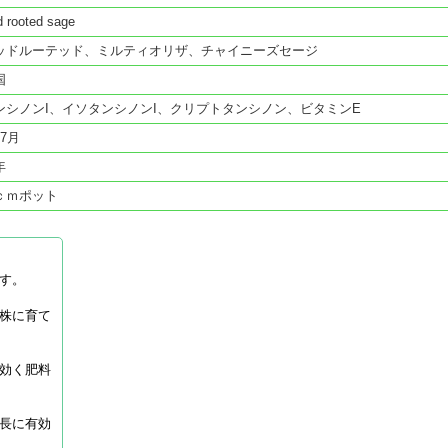
 rooted sage
ッドルーテッド、ミルティオリザ、チャイニーズセージ
国
ンシノンI、イソタンシノンI、クリプトタンシノン、ビタミンE
7月
年
ｃｍポット
す。
株に育て
効く肥料
長に有効