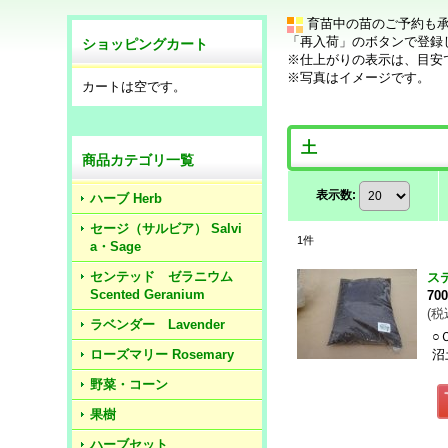
育苗中の苗のご予約も
「再入荷」のボタンで登録
ショッピングカート
※仕上がりの表示は、目安
※写真はイメージです。
カートは空です。
土
商品カテゴリ一覧
表示数
:
ハーブ Herb
セージ（サルビア） Salvi
1
件
a・Sage
センテッド ゼラニウム
ス
Scented Geranium
70
(
税
ラベンダー Lavender
○
ローズマリー Rosemary
沼
野菜・コーン
果樹
ハーブセット