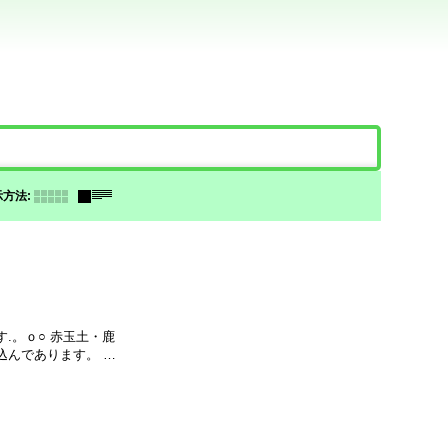
。
示方法
:
ｏ○ 赤玉土・鹿
込んであります。 …