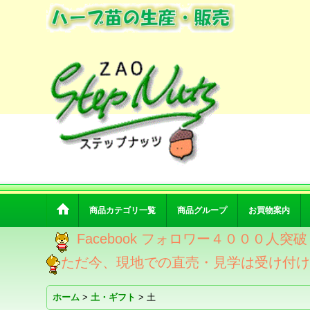
商品カテゴリ一覧
商品グループ
お買物案内
Facebook フォロワー４０００人
ただ今、現地での直売・見学は受け付
ホーム
>
土・ギフト
>
土