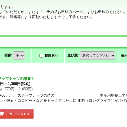
承ります。
していただくか、または「ご予約品お申込みページ」よりお申込みください
です。気候等により変動いたしますのでご了承ください。
画像
:
並び順
:
在庫あり
表
テップナッツの培養土
0円
～
1,300円
(税別)
込
:
770円
～
1,430円
)
Ｏ0o。。。.ステップナッツの苗の 生産用培養土です.。
土・軽石・ココピートなどをミックスした土に 肥料（ロングライフ）が混ぜ