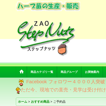
商品カテゴリ一覧
商品グループ
お買物案内
Facebook フォロワー４０００人
ただ今、現地での直売・見学は受け付
ホーム
>
おすすめ商品
>
ご予約品