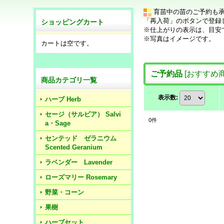
育苗中の苗のご予約も
「再入荷」のボタンで登録
ショッピングカート
※仕上がりの表示は、目安
※写真はイメージです。
カートは空です。
ご予約品
[
おすすめ
商品カテゴリ一覧
表示数
:
ハーブ Herb
セージ（サルビア） Salvi
0
件
a・Sage
センテッド ゼラニウム
Scented Geranium
ラベンダー Lavender
ローズマリー Rosemary
野菜・コーン
果樹
ハーブセット