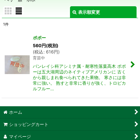
表示順変更
閉じる
1
件
表示数
:
ポポー
在庫あり
560
円
(税別)
(
税込
:
616
円
)
育苗中
並び順
:
バンレイシ科アシミナ属・耐寒性落葉高木 ポポ
ーは五大湖周辺のネイティブアメリカンに 古く
絞り込む
から親しまれ食べられてきた果物。 寒さには非
常に強い。 熟すと非常に香りが強く、トロピカ
ルフルー…
ホーム
ショッピングカート
マイページ