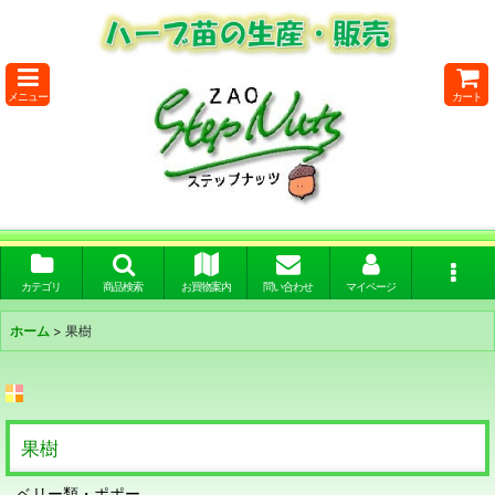
メニュー
カート
カテゴリ
商品検索
お買物案内
問い合わせ
マイページ
ホーム
>
果樹
果樹
ベリー類・ポポー