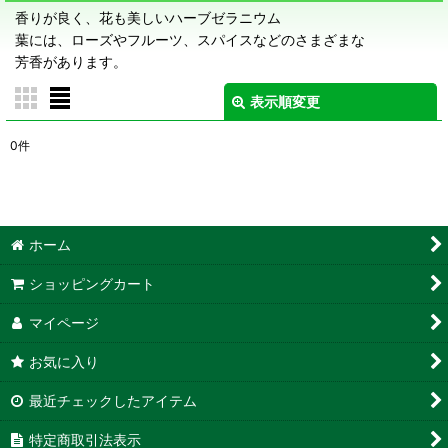
香りが良く、花も美しいハーブゼラニウム
葉には、ローズやフルーツ、スパイスなどのさまざまな
芳香があります。
表示順変更
閉じる
0
件
表示数
:
在庫あり
ホーム
並び順
:
ショッピングカート
絞り込む
マイページ
お気に入り
最近チェックしたアイテム
特定商取引法表示