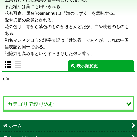
また精油は薬にも用いられる。
花も可食。属名Rosmarinusは「海のしずく」を意味する。
愛や貞節の象徴とされる。
花の色は、青から紫色のものがほとんどだが、白や桃色のものも
ある。
和名マンネンロウの漢字表記は「迷迭香」であるが、これは中国
語表記と同一である。
記憶力を高めるというすっきりした強い香り。
表示順変更
閉じる
0
件
表示数
:
在庫あり
カテゴリで絞り込む
並び順
:
ローズマリー Rosemary (全商品)
ホーム
絞り込む
ローズマリー 立性種