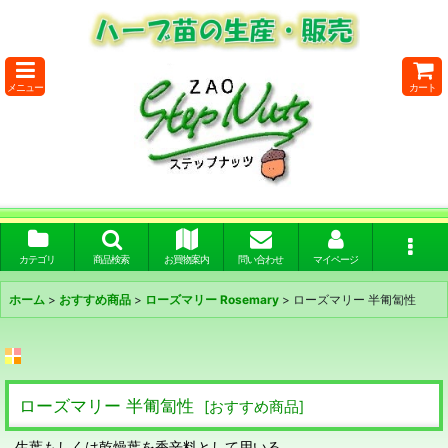
メニュー
カート
カテゴリ
商品検索
お買物案内
問い合わせ
マイページ
ホーム
>
おすすめ商品
>
ローズマリー Rosemary
>
ローズマリー 半匍匐性
ローズマリー 半匍匐性
[
おすすめ商品
]
生葉もしくは乾燥葉を香辛料として用いる。