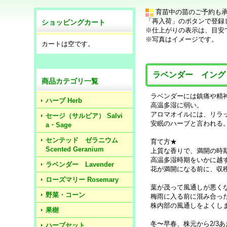
育苗中の苗のご予約も
「再入荷」のボタンで登録
ショッピングカート
※仕上がりの表示は、目安
※写真はイメージです。
カートは空です。
ラベンダー イング
商品カテゴリ一覧
ラベンダーには鎮痛や精
ハーブ Herb
高温多湿に弱い。
アロマオイルには、リラ
セージ（サルビア） Salvi
安眠のハーブと言われる
a・Sage
センテッド ゼラニウム
育て方★
Scented Geranium
上質な香りで、満開の時
高温多湿時期をいかに越
ラベンダー Lavender
花が満開になる前に、収
ローズマリー Rosemary
葉が茂って風通しが悪く
野菜・コーン
梅雨に入る前に混み合っ
株内部の風通しをよくし
果樹
冬〜早春、株元から2/3
ハーブセット