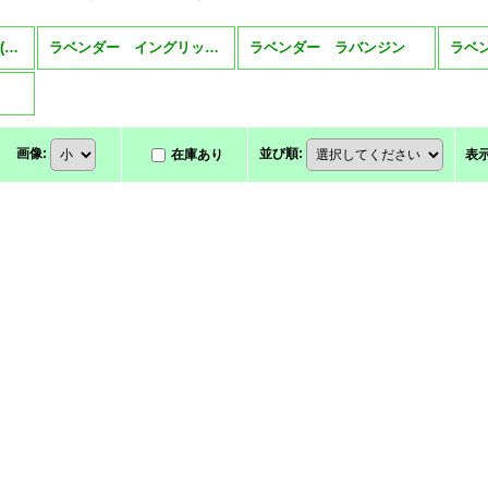
ラベンダー Lavender (全商品)
ラベンダー イングリッシュ（コモン）
ラベンダー ラバンジン
画像
:
並び順
:
在庫あり
表