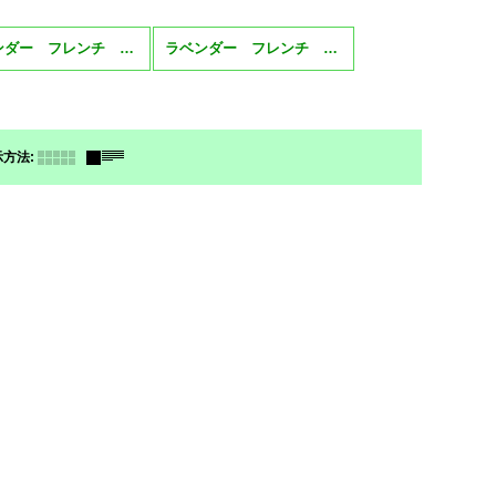
ラベンダー フレンチ ストエカス
ラベンダー フレンチ デンタータ
示方法
: