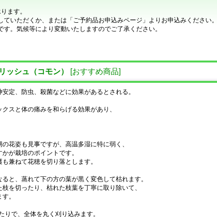
承ります。
していただくか、または「ご予約品お申込みページ」よりお申込みください
です。気候等により変動いたしますのでご了承ください。
リッシュ（コモン）
[
おすすめ商品
]
神安定、防虫、殺菌などに効果があるとされる。
ックスと体の痛みを和らげる効果があり、
。
期の花姿も見事ですが、高温多湿に特に弱く、
すかが栽培のポイントです。
穫も兼ねて花穂を切り落とします。
なると、蒸れて下の方の葉が黒く変色して枯れます。
た枝を切ったり、枯れた枝葉を丁寧に取り除いて、
ます。
あたりで、全体を丸く刈り込みます。