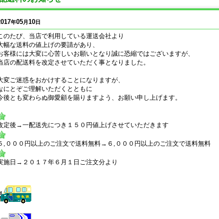
2017
05
10
年
月
日
このたび、当店で利用している運送会社より
大幅な送料の値上げの要請があり、
お客様には大変に心苦しいお願いとなり誠に恐縮ではございますが、
当店の配送料を改定させていただく事となりました。
大変ご迷惑をおかけすることになりますが、
なにとぞご理解いただくとともに
今後とも変わらぬ御愛顧を賜りますよう、お願い申し上げます。
改定後→一配送先につき１５０円値上げさせていただきます
５,０００円以上のご注文で送料無料→６,０００円以上のご注文で送料無料
実施日→２０１７年６月１日ご注文分より