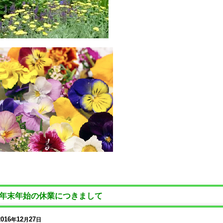
年末年始の休業につきまして
2016
12
27
年
月
日