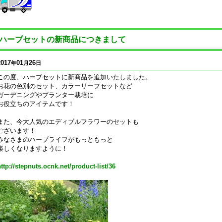
ハーブセットの新商品につきまして
2017
01
26
年
月
日
この度、ハーブセットに新商品を追加いたしました。
お花の色別のセット、カラーリーフセットなど
ガーデニングやプランター栽培に
お役立ちのアイテムです！
また、今大人気のエディブルフラワーのセットも
ございます！
みなさまのハーブライフがもっともっと
楽しくなりますように！
ttp://stepnuts.ocnk.net/product-list/36