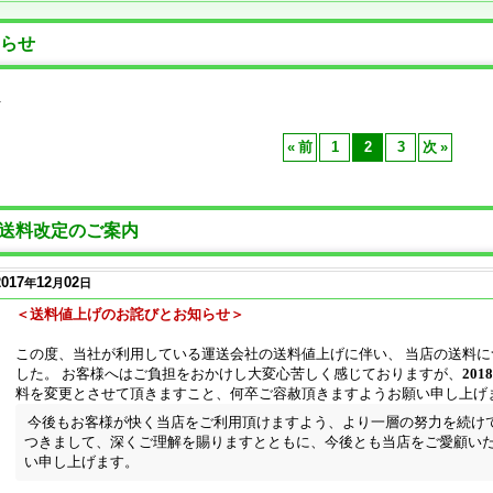
らせ
件
«
前
1
2
3
次
»
送料改定のご案内
2017
12
02
年
月
日
＜送料値上げのお詫びとお知らせ＞
この度、当社が利用している運送会社の送料値上げに伴い、 当店の送料
した。 お客様へはご負担をおかけし大変心苦しく感じておりますが、
201
料を変更とさせて頂きますこと、何卒ご容赦頂きますようお願い申し上げ
今後もお客様が快く当店をご利用頂けますよう、より一層の努力を続けて
つきまして、深くご理解を賜りますとともに、今後とも当店をご愛顧い
い申し上げます。