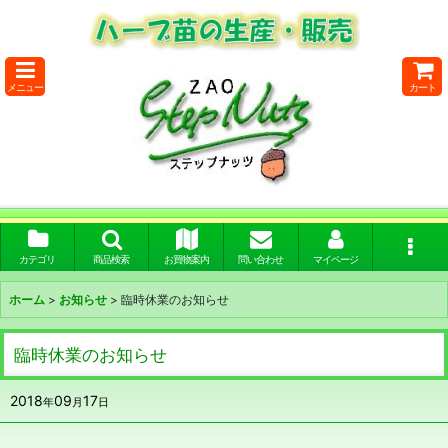
メニュー
カート
カテゴリ
商品検索
お買物案内
問い合わせ
マイページ
ホーム
>
お知らせ
>
臨時休業のお知らせ
臨時休業のお知らせ
2018
09
17
年
月
日