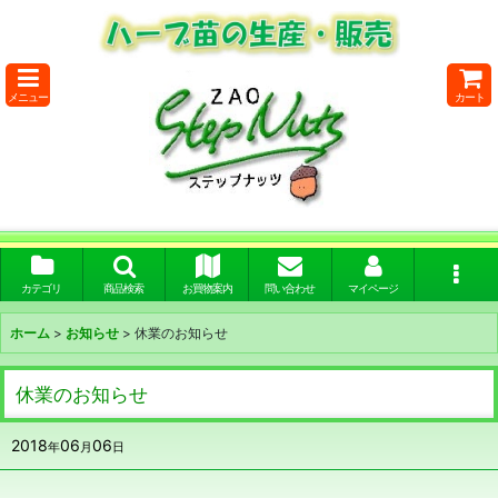
メニュー
カート
カテゴリ
商品検索
お買物案内
問い合わせ
マイページ
ホーム
>
お知らせ
>
休業のお知らせ
休業のお知らせ
2018
06
06
年
月
日