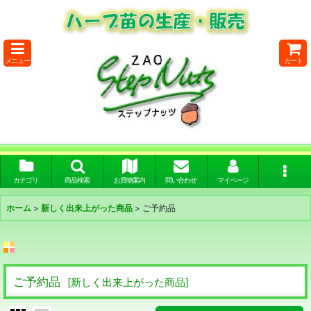
メニュー
カート
カテゴリ
商品検索
お買物案内
問い合わせ
マイページ
ホーム
>
新しく出来上がった商品
>
ご予約品
ご予約品
[
新しく出来上がった商品
]