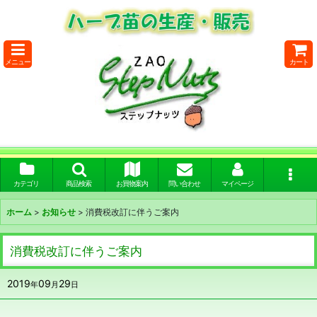
メニュー
カート
カテゴリ
商品検索
お買物案内
問い合わせ
マイページ
ホーム
>
お知らせ
>
消費税改訂に伴うご案内
消費税改訂に伴うご案内
2019
09
29
年
月
日